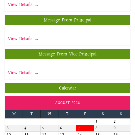
View Details →
Message From Principal
View Details →
Message From Vice Principal
View Details →
Calendar
AUGUST 2026
M
T
W
T
F
S
S
1
2
3
4
5
6
7
8
9
10
11
12
13
14
15
16