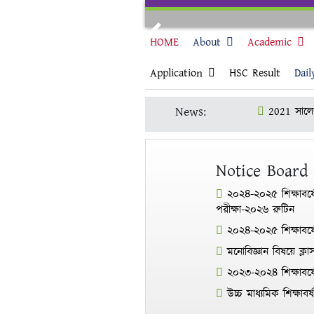
Skip
to
Previous
content
HOME
About
Academic
Application
HSC Result
Dail
News:
2021 সালের 
২০১৯-২০ শিক্
Notice Board
২০২৪-২০২৫ শিক্ষাবর্ষ
পরীক্ষা-২০২৬ রুটিন
২০২৪-২০২৫ শিক্ষাবর
মনোবিজ্ঞান বিষয়ে ক্ল
২০২৩-২০২৪ শিক্ষাবর্ষে
উচ্চ মাধ্যমিক শিক্ষা