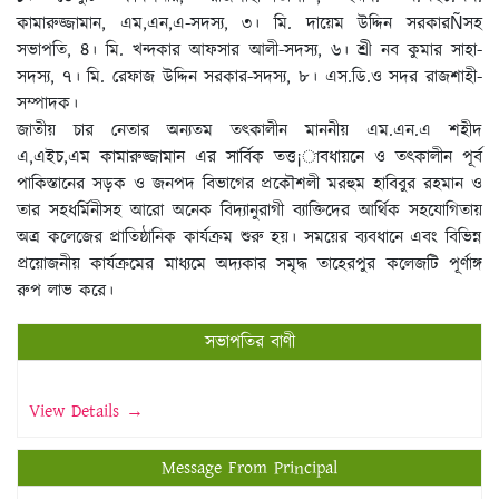
কামারুজ্জামান, এম,এন,এ-সদস্য, ৩। মি. দায়েম উদ্দিন সরকারÑসহ
সভাপতি, ৪। মি. খন্দকার আফসার আলী-সদস্য, ৬। শ্রী নব কুমার সাহা-
সদস্য, ৭। মি. রেফাজ উদ্দিন সরকার-সদস্য, ৮। এস.ডি.ও সদর রাজশাহী-
সম্পাদক।
জাতীয় চার নেতার অন্যতম তৎকালীন মাননীয় এম.এন.এ শহীদ
এ,এইচ,এম কামারুজ্জামান এর সার্বিক তত্ত¡াবধায়নে ও তৎকালীন পূর্ব
পাকিস্তানের সড়ক ও জনপদ বিভাগের প্রকৌশলী মরহুম হাবিবুর রহমান ও
তার সহধর্মিনীসহ আরো অনেক বিদ্যানুরাগী ব্যাক্তিদের আর্থিক সহযোগিতায়
অত্র কলেজের প্রাতিষ্ঠানিক কার্যক্রম শুরু হয়। সময়ের ব্যবধানে এবং বিভিন্ন
প্রয়োজনীয় কার্যক্রমের মাধ্যমে অদ্যকার সমৃদ্ধ তাহেরপুর কলেজটি পূর্ণাঙ্গ
রুপ লাভ করে।
সভাপতির বাণী
View Details →
Message From Principal