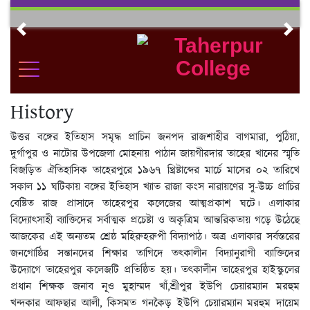
Skip
to
Previous
Nex
content
History
উত্তর বঙ্গের ইতিহাস সমৃদ্ধ প্রাচিন জনপদ রাজশাহীর বাগমারা, পুঠিয়া,
দুর্গাপুর ও নাটোর উপজেলা মোহনায় পাঠান জায়গীরদার তাহের খানের স্মৃতি
বিজড়িত ঐতিহাসিক তাহেরপুরে ১৯৬৭ খ্রিষ্টাব্দের মার্চে মাসের ০২ তারিখে
সকাল ১১ ঘটিকায় বঙ্গের ইতিহাস খ্যাত রাজা কংস নারায়ণের সু-উচ্চ প্রাচির
বেষ্টিত রাজ প্রাসাদে তাহেরপুর কলেজের আত্মপ্রকাশ ঘটে। এলাকার
বিদ্যোৎসাহী ব্যাক্তিদের সর্বাত্মক প্রচেষ্টা ও অকৃত্রিম আন্তরিকতায় গড়ে উঠেছে
আজকের এই অন্যতম শ্রেষ্ঠ মহিরুহরুপী বিদ্যাপাঠ। অত্র এলাকার সর্বস্তরের
জনগোষ্ঠির সন্তানদের শিক্ষার তাগিদে তৎকালীন বিদ্যানুরাগী ব্যাক্তিদের
উদ্যোগে তাহেরপুর কলেজটি প্রতিষ্ঠিত হয়। তৎকালীন তাহেরপুর হাইস্কুলের
প্রধান শিক্ষক জনাব নূও মুহাম্মদ খাঁ,শ্রীপুর ইউপি চেয়ারম্যান মরহুম
খন্দকার আফছার আলী, কিসমত গনকৈড় ইউপি চেয়ারম্যান মরহুম দায়েম