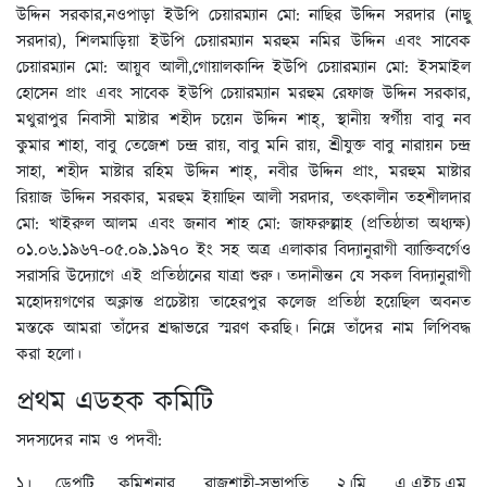
উদ্দিন সরকার,নওপাড়া ইউপি চেয়ারম্যান মো: নাছির উদ্দিন সরদার (নাছু
সরদার), শিলমাড়িয়া ইউপি চেয়ারম্যান মরহুম নমির উদ্দিন এবং সাবেক
চেয়ারম্যান মো: আয়ুব আলী,গোয়ালকান্দি ইউপি চেয়ারম্যান মো: ইসমাইল
হোসেন প্রাং এবং সাবেক ইউপি চেয়ারম্যান মরহুম রেফাজ উদ্দিন সরকার,
মথুরাপুর নিবাসী মাষ্টার শহীদ চয়েন উদ্দিন শাহ্, স্থানীয় স্বর্গীয় বাবু নব
কুমার শাহা, বাবু তেজেশ চন্দ্র রায়, বাবু মনি রায়, শ্রীযুক্ত বাবু নারায়ন চন্দ্র
সাহা, শহীদ মাষ্টার রহিম উদ্দিন শাহ্, নবীর উদ্দিন প্রাং, মরহুম মাষ্টার
রিয়াজ উদ্দিন সরকার, মরহুম ইয়াছিন আলী সরদার, তৎকালীন তহশীলদার
মো: খাইরুল আলম এবং জনাব শাহ মো: জাফরুল্লাহ (প্রতিষ্ঠাতা অধ্যক্ষ)
০১.০৬.১৯৬৭-০৫.০৯.১৯৭০ ইং সহ অত্র এলাকার বিদ্যানুরাগী ব্যাক্তিবর্গেও
সরাসরি উদ্যোগে এই প্রতিষ্ঠানের যাত্রা শুরু। তদানীন্তন যে সকল বিদ্যানুরাগী
মহোদয়গণের অক্লান্ত প্রচেষ্টায় তাহেরপুর কলেজ প্রতিষ্ঠা হয়েছিল অবনত
মস্তকে আমরা তাঁদের শ্রদ্ধাভরে স্মরণ করছি। নিম্নে তাঁদের নাম লিপিবদ্ধ
করা হলো।
প্রথম এডহক কমিটি
সদস্যদের নাম ও পদবী:
১। ডেপুটি কমিশনার, রাজশাহী-সভাপতি, ২।মি. এ.এইচ.এম.