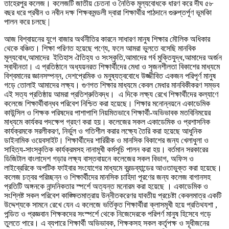
তাহেরপুর কলেজ। কলেজটি জাতীয় চেতনা ও নৈতিক মূল্যবোধকে ধারণ করে র্দীঘ ৫৮
বছর ধরে প্রবীন ও নবীন দক্ষ শিক্ষকমন্ডলী দ্বারা শিক্ষার্থীর পাঠদানে গুরুপ্তর্পূণ ভূমকিা
পালন করে চলছে |
আজ বিশ্বায়নের যুগে বাজার অর্থনীতির কারনে সাধারণ মানুষ শিক্ষার মৌলিক অধিকার
থেকে বঞ্চিত। শিক্ষা পরিণত হয়েছে পণ্যে, ফলে আমরা ভুলতে বসেছি মানবিক
মূল্যবোধ,আমাদের ইতিহাস ঐতিহ্য ও সংস্কৃতি,আমাদের গর্ব মুক্তিযুদ্ধ,আমাদের অর্জন
স্বাধীনতা। এ প্রতিষ্ঠানে অধ্যয়নরত শিক্ষার্থীদের মেধা ও সৃজনশীলতা বিকাশের মাধ্যমে
বিশ্বমানের জ্ঞানসম্পন্ন, দেশপ্রেমিক ও মনুষ্যত্ববোধে উজ্জীবিত একজন পরিপূর্ণ মানুষ
গড়ে তোলাই আমাদের লক্ষ্য। গুণগত শিক্ষার মাধ্যমে কেবল মেধার মানবিকীকরণ সম্ভব
এই সত্য প্রতিষ্ঠায় আমরা প্রতিশ্রুতিবদ্ধ। এ দিকে লক্ষ্য রেখে শিক্ষার্থীদের কল্যাণে
কলেজে শিক্ষার্থীবান্ধব পরিবেশ নিশ্চিত করা হয়েছে। শিক্ষার মনোন্নয়নে একাডেমিক
কাউন্সিল ও শিক্ষক পরিষদের পাশাপাশি নিয়মিতভাবে শিক্ষার্থী-অভিভাবক মতবিনিময়ের
মাধ্যমে কার্যকর পদক্ষেপ গ্রহণ করা হয়। কলেজের সকল একাডেমিক ও প্রশাসনিক
কার্যক্রমকে সরলীকরণ, নির্ভুল ও গতিশীল করার লক্ষ্যে তৈরি করা হয়েছে আধুনিক
ডাইনামিক ওয়েবসাইট। শিক্ষার্থীদের শারিরীক ও মানসিক বিকাশের জন্য খেলাধুলা ও
সাহিত্য-সাংস্কৃতিক কার্যক্রমসহ নানামূখী কর্মসূচি পালন করা হয়। বর্তমান সরকারের
ডিজিটাল বাংলাদেশ গড়ার লক্ষ্য বাস্তবায়নে কলেজের সকল বিভাগ, অফিস ও
লাইব্রেরিকে অপটিক ফাইবার সংযোগের মাধ্যমে ব্রন্ডব্যান্ডের আওতাভুক্ত করা হয়েছে।
কলেজ চত্বর পরিচ্ছন্ন ও শিক্ষার্থীদের মানসিক চাহিদা পূরণের জন্য কলেজ বাগানসহ
প্রতিটি অঙ্গনকে নান্দনিকতার স্পর্শে অত্যন্ত মনোরম করা হয়েছে । একাডেমিক ও
সংশ্লিষ্ট সকল পরিবেশ কাঙ্ক্ষিতমাত্রায় উন্নীতকরেণর যাবতীয় প্রচেষ্টা কেবলমাত্র একটি
উদ্দেশ্যকে সামনে রেখে যেন এ কলেজে ভর্তিকৃত শিক্ষার্থীরা ক্লাসমূখী হয়ে প্রতিথযশা ,
পন্ডিত ও প্রজ্ঞবান শিক্ষকদের সংস্পর্শে থেকে নিজেদেরকে পরিপর্ণ মানুষ হিসেবে গড়ে
তুলতে পারে। এ ব্যপারে শিক্ষার্থী অভিভাবক, শিক্ষকসহ সকল কর্তৃপক্ষ ও সূধীজনের