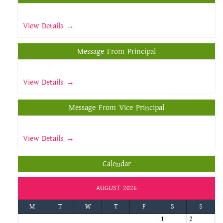
View Details →
Message From Principal
View Details →
Message From Vice Principal
View Details →
Calendar
AUGUST 2026
M
T
W
T
F
S
S
1
2