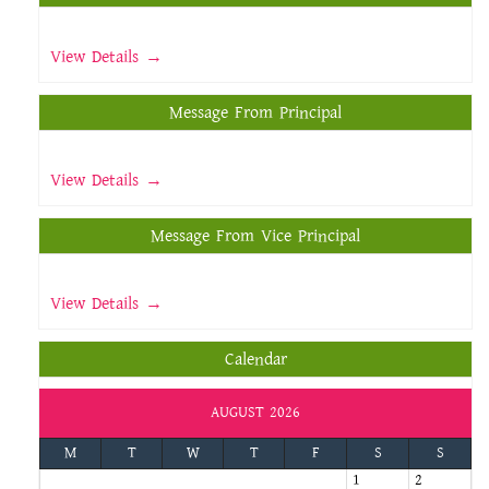
View Details →
Message From Principal
View Details →
Message From Vice Principal
View Details →
Calendar
AUGUST 2026
M
T
W
T
F
S
S
1
2