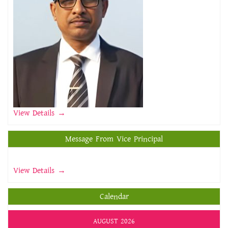
View Details →
Message From Vice Principal
View Details →
Calendar
AUGUST 2026