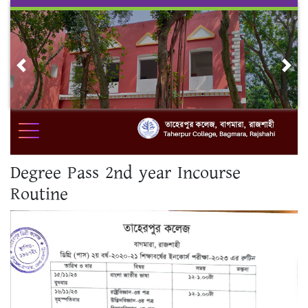
Skip
to
content
Previous
Nex
Degree Pass 2nd year Incourse
Routine