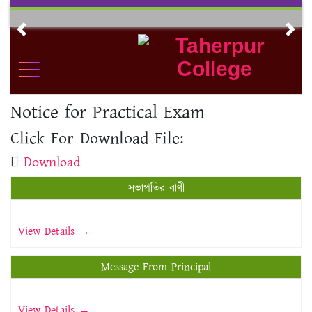
Skip
to
Previous
Nex
content
Notice for Practical Exam
Click For Download File:
Download
সভাপতির বাণী
View Details →
Message From Principal
View Details →